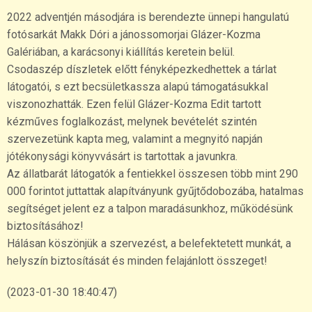
2022 adventjén másodjára is berendezte ünnepi hangulatú
fotósarkát Makk Dóri a jánossomorjai Glázer-Kozma
Galériában, a karácsonyi kiállítás keretein belül.
Csodaszép díszletek előtt fényképezkedhettek a tárlat
látogatói, s ezt becsületkassza alapú támogatásukkal
viszonozhatták. Ezen felül Glázer-Kozma Edit tartott
kézműves foglalkozást, melynek bevételét szintén
szervezetünk kapta meg, valamint a megnyitó napján
jótékonysági könyvvásárt is tartottak a javunkra.
Az állatbarát látogatók a fentiekkel összesen több mint 290
000 forintot juttattak alapítványunk gyűjtődobozába, hatalmas
segítséget jelent ez a talpon maradásunkhoz, működésünk
biztosításához!
Hálásan köszönjük a szervezést, a belefektetett munkát, a
helyszín biztosítását és minden felajánlott összeget!
(2023-01-30 18:40:47)