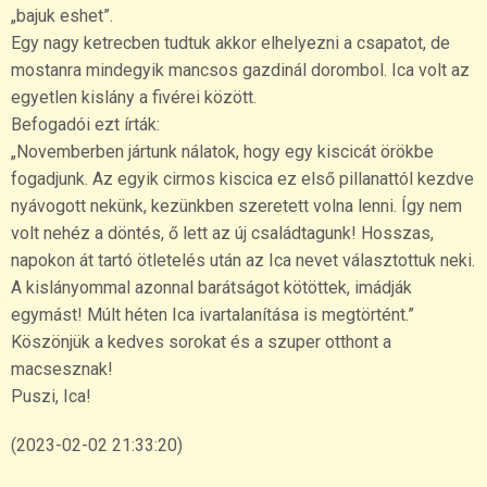
„bajuk eshet”.
Egy nagy ketrecben tudtuk akkor elhelyezni a csapatot, de
mostanra mindegyik mancsos gazdinál dorombol. Ica volt az
egyetlen kislány a fivérei között.
Befogadói ezt írták:
„Novemberben jártunk nálatok, hogy egy kiscicát örökbe
fogadjunk. Az egyik cirmos kiscica ez első pillanattól kezdve
nyávogott nekünk, kezünkben szeretett volna lenni. Így nem
volt nehéz a döntés, ő lett az új családtagunk! Hosszas,
napokon át tartó ötletelés után az Ica nevet választottuk neki.
A kislányommal azonnal barátságot kötöttek, imádják
egymást! Múlt héten Ica ivartalanítása is megtörtént.”
Köszönjük a kedves sorokat és a szuper otthont a
macsesznak!
Puszi, Ica!
(2023-02-02 21:33:20)