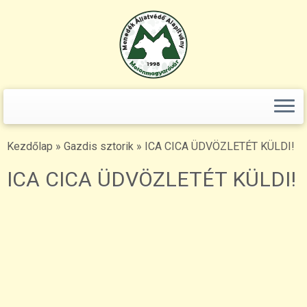
Keresés:
Skip
to
content
Kezdőlap
»
Gazdis sztorik
»
ICA CICA ÜDVÖZLETÉT KÜLDI!
ICA CICA ÜDVÖZLETÉT KÜLDI!