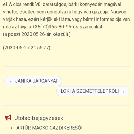
el. A cica rendkívül barátságos, bárki könnyedén magával
vihette, esetleg nem gondolva rá hogy van gazdája. Nagyon
várják haza, ezért kérjük aki látta, vagy bármi információja van
róla az hívja a
+36(70)365-80-96
-os számunkat!
(a poszt 2020.05.26-án készült.)
(2020-05-27 21:55:27)
←
JANIKA JÁRGÁNYA!
LOKI A SZEMÉTTELEPRŐL!
→
Utolsó bejegyzések
ARTÚR MACKÓ GAZDIKERESŐ!