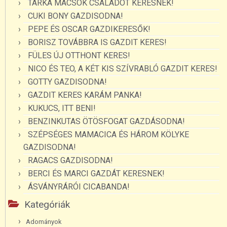
TARKA MACSOK CSALÁDOT KERESNEK!
CUKI BONY GAZDISODNA!
PEPE ÉS OSCAR GAZDIKERESŐK!
BORISZ TOVÁBBRA IS GAZDIT KERES!
FÜLES ÚJ OTTHONT KERES!
NICO ÉS TEO, A KÉT KIS SZÍVRABLÓ GAZDIT KERES!
GOTTY GAZDISODNA!
GAZDIT KERES KARÁM PANKA!
KUKUCS, ITT BENI!
BENZINKUTAS ÖTÖSFOGAT GAZDÁSODNA!
SZÉPSÉGES MAMACICA ÉS HÁROM KÖLYKE
GAZDISODNA!
RAGACS GAZDISODNA!
BERCI ÉS MARCI GAZDÁT KERESNEK!
ÁSVÁNYRÁRÓI CICABANDA!
Kategóriák
Adományok