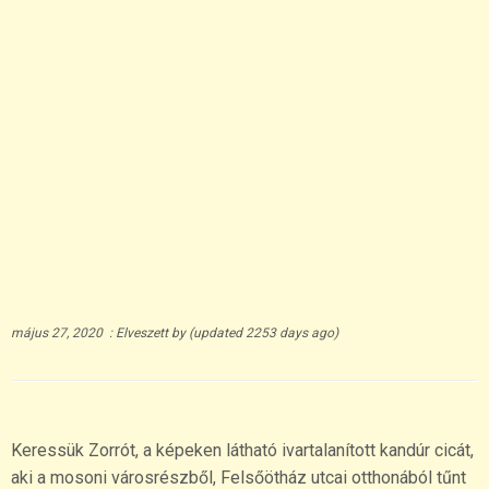
május 27, 2020
:
Elveszett
by
(updated 2253 days ago)
Keressük Zorrót, a képeken látható ivartalanított kandúr cicát,
aki a mosoni városrészből, Felsőötház utcai otthonából tűnt