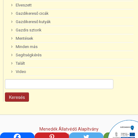
Elveszett
Gazdikereső cicák
Gazdikereső kutyák
Gazdis sztorik
Mentések
Minden más
Segítségkérés
Talált
Video
Keresés:
Menedék Állatvédő Alapítvány
+36/70-365-8096