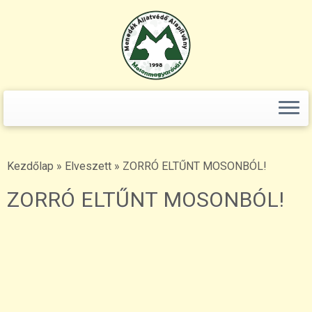
+36(70)365-80-96-os számunkat! (a poszt […]" />
Keresés:
Skip
to
content
Kezdőlap
»
Elveszett
»
ZORRÓ ELTŰNT MOSONBÓL!
ZORRÓ ELTŰNT MOSONBÓL!