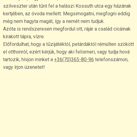
szilveszter után tűnt fel a halászi Kossuth utca egy házának
kertjében, az óvoda mellett. Megsimogatni, megfogni eddig
még nem hagyta magát, így a nemét nem tudjuk.
Azóta is rendszeresen megfordul ott, rájár a család cicáinak
kirakott tápra, vízre.
Előfordulhat, hogy a tűzijátéktól, petárdáktól rémülten szökött
el otthonról, ezért kérjük, hogy aki felismeri, vagy tudja hová
tartozik, hívjon minket a
+36(70)365-80-96
telefonszámon,
vagy írjon üzenetet!