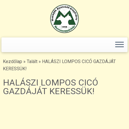
Keresés:
Skip
to
content
Kezdőlap
»
Talált
»
HALÁSZI LOMPOS CICÓ GAZDÁJÁT
KERESSÜK!
HALÁSZI LOMPOS CICÓ
GAZDÁJÁT KERESSÜK!