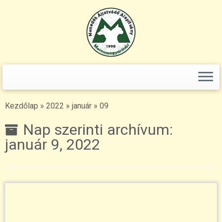
Keresés:
Skip
to
content
Kezdőlap
»
2022
»
január
»
09
Nap szerinti archívum:
január 9, 2022