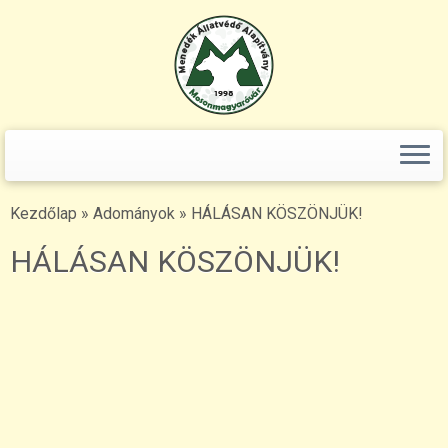
Keresés:
Skip
to
content
Kezdőlap
»
Adományok
»
HÁLÁSAN KÖSZÖNJÜK!
HÁLÁSAN KÖSZÖNJÜK!