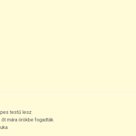
epes testű lesz.
, őt mára örökbe fogadták.
uka.