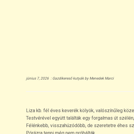
június 7, 2026
:
Gazdikereső kutyák
by
Menedek Marci
Liza kb. fél éves keverék kölyök, valószínűleg köz
Testvérével együtt találták egy forgalmas út szélén
Félénkebb, visszahúzódóbb, de szeretetre éhes sz
Pórázra tenni még nem próbálták.