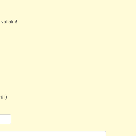
.
vállalni!
ül.)