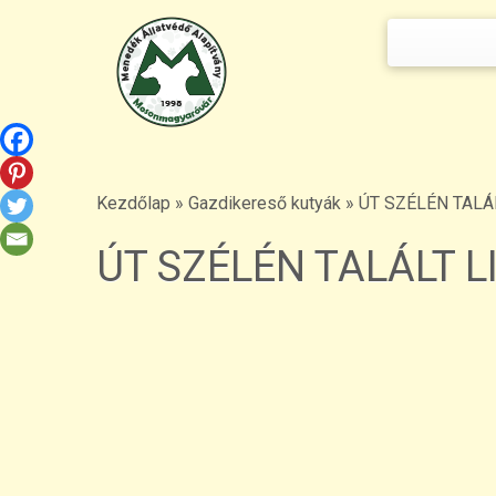
Keresés:
Skip
to
content
Kezdőlap
»
Gazdikereső kutyák
»
ÚT SZÉLÉN TALÁ
ÚT SZÉLÉN TALÁLT L