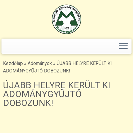
Keresés:
Skip
to
content
Kezdőlap
»
Adományok
»
ÚJABB HELYRE KERÜLT KI
ADOMÁNYGYŰJTŐ DOBOZUNK!
ÚJABB HELYRE KERÜLT KI
ADOMÁNYGYŰJTŐ
DOBOZUNK!