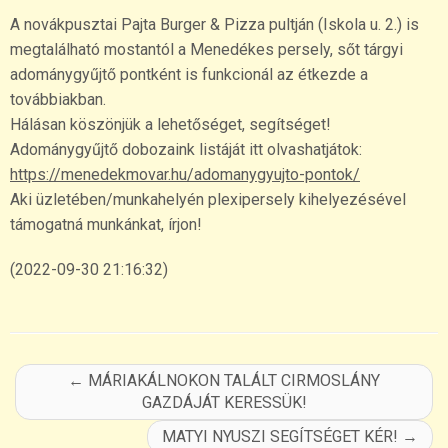
A novákpusztai Pajta Burger & Pizza pultján (Iskola u. 2.) is
megtalálható mostantól a Menedékes persely, sőt tárgyi
adománygyűjtő pontként is funkcionál az étkezde a
továbbiakban.
Hálásan köszönjük a lehetőséget, segítséget!
Adománygyűjtő dobozaink listáját itt olvashatjátok:
https://menedekmovar.hu/adomanygyujto-pontok/
Aki üzletében/munkahelyén plexipersely kihelyezésével
támogatná munkánkat, írjon!
(2022-09-30 21:16:32)
←
MÁRIAKÁLNOKON TALÁLT CIRMOSLÁNY
GAZDÁJÁT KERESSÜK!
MATYI NYUSZI SEGÍTSÉGET KÉR!
→