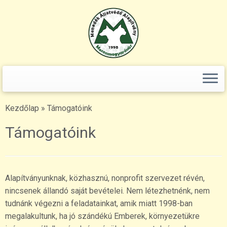
Keresés:
Skip
to
content
Kezdőlap
»
Támogatóink
Támogatóink
Alapítványunknak, közhasznú, nonprofit szervezet révén,
nincsenek állandó saját bevételei. Nem létezhetnénk, nem
tudnánk végezni a feladatainkat, amik miatt 1998-ban
megalakultunk, ha jó szándékú Emberek, környezetükre