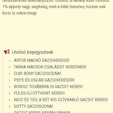
rendszeresen adományozott 100000, a néhány ezer forintos
1% éppoly nagy segítség, mint a több tízezres, hiszen sok
kicsi is sokra megy.
Utolsó bejegyzések
ARTÚR MACKÓ GAZDIKERESŐ!
TARKA MACSOK CSALÁDOT KERESNEK!
CUKI BONY GAZDISODNA!
PEPE ÉS OSCAR GAZDIKERESŐK!
BORISZ TOVÁBBRA IS GAZDIT KERES!
FÜLES ÚJ OTTHONT KERES!
NICO ÉS TEO, A KÉT KIS SZÍVRABLÓ GAZDIT KERES!
GOTTY GAZDISODNA!
GAZDIT KERES KARÁM PANKA!