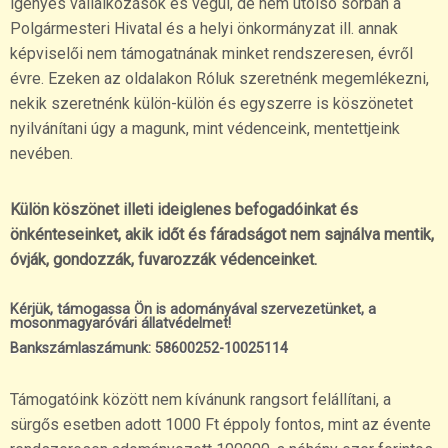
igényes vállalkozások és végül, de nem utolsó sorban a
Polgármesteri Hivatal és a helyi önkormányzat ill. annak
képviselői nem támogatnának minket rendszeresen, évről
évre. Ezeken az oldalakon Róluk szeretnénk megemlékezni,
nekik szeretnénk külön-külön és egyszerre is köszönetet
nyilvánítani úgy a magunk, mint védenceink, mentettjeink
nevében.
Külön köszönet illeti ideiglenes befogadóinkat és
önkénteseinket, akik időt és fáradságot nem sajnálva mentik,
óvják, gondozzák, fuvarozzák védenceinket.
Kérjük, támogassa Ön is adományával szervezetünket, a
mosonmagyaróvári állatvédelmet!
Bankszámlaszámunk: 58600252-10025114
Támogatóink között nem kívánunk rangsort felállítani, a
sürgős esetben adott 1000 Ft éppoly fontos, mint az évente