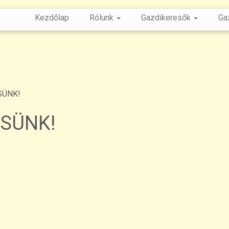
Kezdőlap
Rólunk
Gazdikeresők
Ga
SÜNK!
SÜNK!