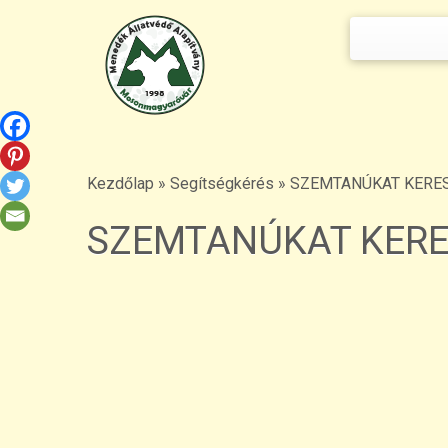
Keresés:
Skip
to
content
Kezdőlap
»
Segítségkérés
»
SZEMTANÚKAT KERE
SZEMTANÚKAT KERE