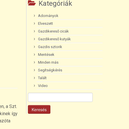
Kategóriák
Adományok
Elveszett
Gazdikereső cicák
Gazdikereső kutyák
Gazdis sztorik
Mentések
Minden más
Segítségkérés
Talált
Video
Keresés:
n, a Szt.
kinek így
 azóta