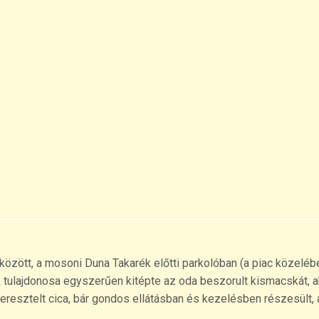
között, a mosoni Duna Takarék előtti parkolóban (a piac közelébe
k tulajdonosa egyszerűen kitépte az oda beszorult kismacskát, a
keresztelt cica, bár gondos ellátásban és kezelésben részesült,