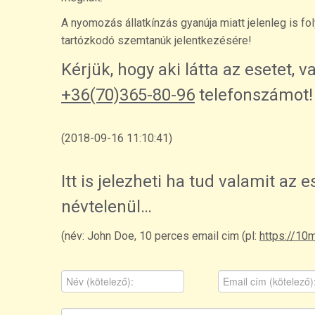
A nyomozás állatkínzás gyanúja miatt jelenleg is f
tartózkodó szemtanúk jelentkezésére!
Kérjük, hogy aki látta az esetet, v
+36(70)365-80-96
telefonszámot!
(2018-09-16 11:10:41)
Itt is jelezheti ha tud valamit az
névtelenül…
(név: John Doe, 10 perces email cim (pl:
https://10