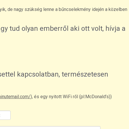
olyik, de nagy szükség lenne a bűncselekmény idején a közelben
agy tud olyan emberről aki ott volt, hívja a
 esettel kapcsolatban, természetesen
minutemail.com/
), és egy nyitott WiFi ről (pl:McDonald’s))