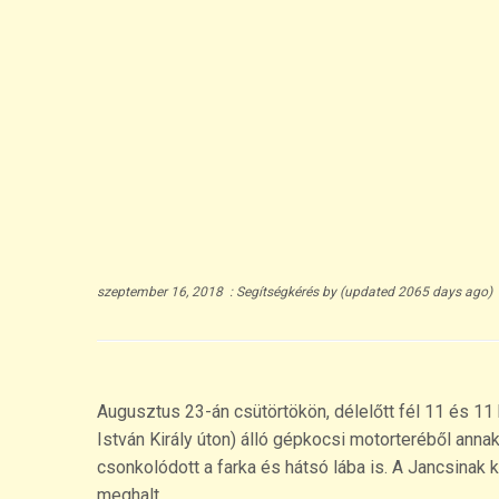
szeptember 16, 2018
:
Segítségkérés
by
(updated 2065 days ago)
Augusztus 23-án csütörtökön, délelőtt fél 11 és 11 
István Király úton) álló gépkocsi motorteréből anna
csonkolódott a farka és hátsó lába is. A Jancsinak 
meghalt.