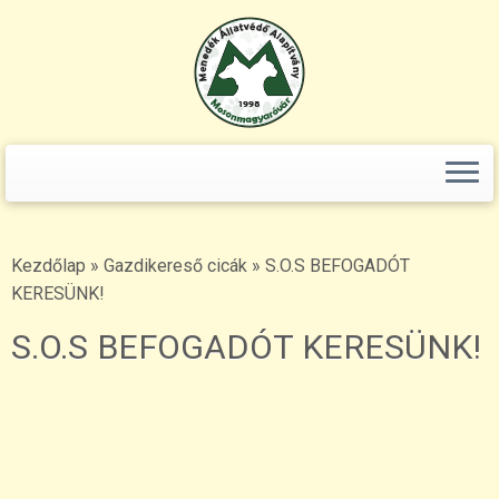
+36(70)365-80-96 () Fogadj örökbe!" />
Keresés:
Skip
to
content
Kezdőlap
»
Gazdikereső cicák
»
S.O.S BEFOGADÓT
KERESÜNK!
S.O.S BEFOGADÓT KERESÜNK!