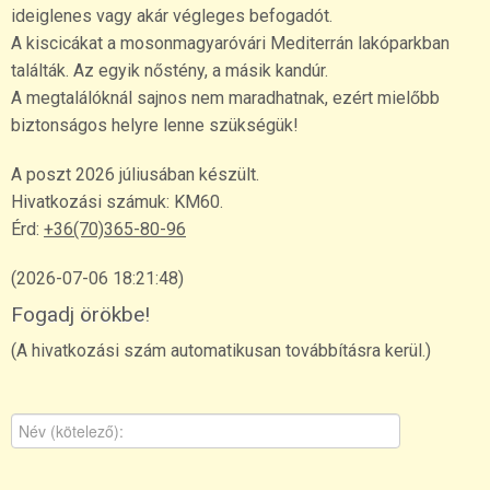
ideiglenes vagy akár végleges befogadót.
A kiscicákat a mosonmagyaróvári Mediterrán lakóparkban
találták. Az egyik nőstény, a másik kandúr.
A megtalálóknál sajnos nem maradhatnak, ezért mielőbb
biztonságos helyre lenne szükségük!
A poszt 2026 júliusában készült.
Hivatkozási számuk: KM60.
Érd:
+36(70)365-80-96
(2026-07-06 18:21:48)
Fogadj örökbe!
(A hivatkozási szám automatikusan továbbításra kerül.)