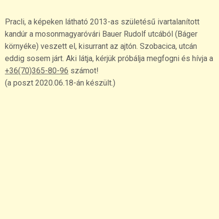
Pracli, a képeken látható 2013-as születésű ivartalanított
kandúr a mosonmagyaróvári Bauer Rudolf utcából (Báger
környéke) veszett el, kisurrant az ajtón. Szobacica, utcán
eddig sosem járt. Aki látja, kérjük próbálja megfogni és hívja a
+36(70)365-80-96
számot!
(a poszt 2020.06.18-án készült.)