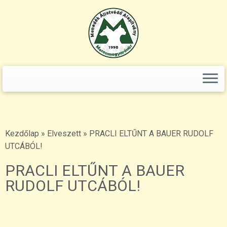
+36(70)365-80-96 számot! (a poszt 2020.06.18-án készült.) ()
Fogadj örökbe!" />
Keresés:
Skip
to
content
Kezdőlap
»
Elveszett
»
PRACLI ELTŰNT A BAUER RUDOLF
UTCÁBÓL!
PRACLI ELTŰNT A BAUER
RUDOLF UTCÁBÓL!