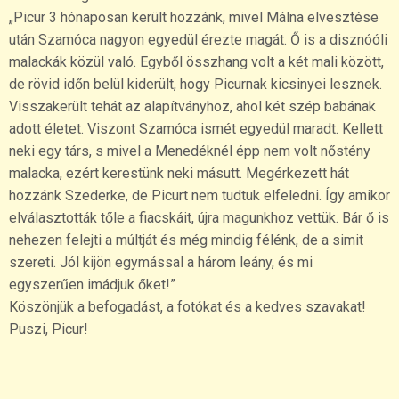
„Picur 3 hónaposan került hozzánk, mivel Málna elvesztése
után Szamóca nagyon egyedül érezte magát. Ő is a disznóóli
malackák közül való. Egyből összhang volt a két mali között,
de rövid időn belül kiderült, hogy Picurnak kicsinyei lesznek.
Visszakerült tehát az alapítványhoz, ahol két szép babának
adott életet. Viszont Szamóca ismét egyedül maradt. Kellett
neki egy társ, s mivel a Menedéknél épp nem volt nőstény
malacka, ezért kerestünk neki másutt. Megérkezett hát
hozzánk Szederke, de Picurt nem tudtuk elfeledni. Így amikor
elválasztották tőle a fiacskáit, újra magunkhoz vettük. Bár ő is
nehezen felejti a múltját és még mindig félénk, de a simit
szereti. Jól kijön egymással a három leány, és mi
egyszerűen imádjuk őket!”
Köszönjük a befogadást, a fotókat és a kedves szavakat!
Puszi, Picur!