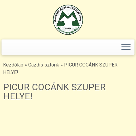
Keresés:
Skip
to
content
Kezdőlap
»
Gazdis sztorik
»
PICUR COCÁNK SZUPER
HELYE!
PICUR COCÁNK SZUPER
HELYE!