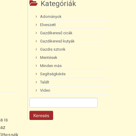
Kategóriák
Adományok
Elveszett
Gazdikereső cicák
Gazdikereső kutyák
Gazdis sztorik
Mentések
Minden más
Segítségkérés
Talált
Video
Keresés:
a is
 az
műttessék