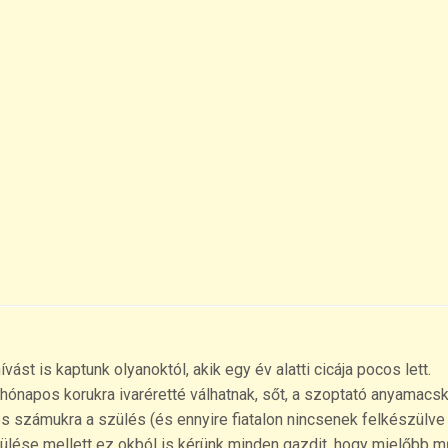
st is kaptunk olyanoktól, akik egy év alatti cicája pocos lett.
hónapos korukra ivaréretté válhatnak, sőt, a szoptató anyamacsk
 számukra a szülés (és ennyire fiatalon nincsenek felkészülve
rülése mellett ez okból is kérünk minden gazdit, hogy mielőbb 