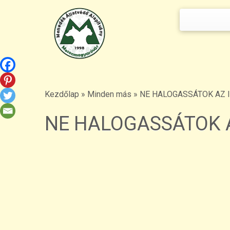
Keresés:
Skip
to
content
Kezdőlap
»
Minden más
»
NE HALOGASSÁTOK AZ I
NE HALOGASSÁTOK A