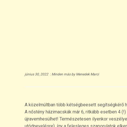
június 30, 2022
:
Minden más
by
Menedek Marci
A közelmúltban több kétségbeesett segítségkérő hívá
A nőstény házimacskák már 6, ritkább esetben 4 (!) 
újravemhesülhet! Természetesen ilyenkor veszélyes
utódnevelésre), így a felesleges szaporulatok elke