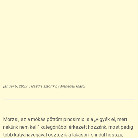
január 9, 2023
:
Gazdis sztorik
by
Menedek Marci
Morzsi, ez a mókás pöttöm pincsimix is a „vigyék el, mert
nekünk nem kell” kategóriából érkezett hozzánk, most pedig
több kutyahaverjával osztozik a lakáson, s indul hosszú,