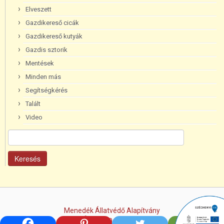
Elveszett
Gazdikereső cicák
Gazdikereső kutyák
Gazdis sztorik
Mentések
Minden más
Segítségkérés
Talált
Video
Keresés:
Menedék Állatvédő Alapítvány
+36/70-365-8096