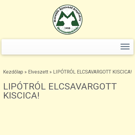
+36(70)365-80-96 telefonszámot! ()" />
Keresés:
Skip
to
content
Kezdőlap
»
Elveszett
»
LIPÓTRÓL ELCSAVARGOTT KISCICA!
LIPÓTRÓL ELCSAVARGOTT
KISCICA!