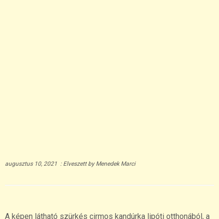
augusztus 10, 2021
:
Elveszett
by
Menedek Marci
A képen látható szürkés cirmos kandúrka lipóti otthonából, a