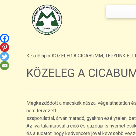
Keresés:
Skip
to
content
Kezdőlap
»
KÖZELEG A CICABUMM, TEGYÜNK ELL
KÖZELEG A CICABUM
Megkezdődött a macskák násza, végeláthatatlan és 
nem tervezett
szaporulattal, árván maradó, gyakran esélytelen, be
Az ivartalanítással a cicó és gazdája is nyerhet cs
és a tudatot, hogy kedvencére jóval kevesebb veszé