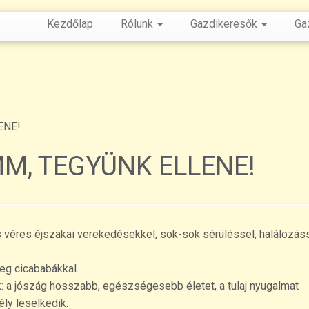
Kezdőlap
Rólunk
Gazdikeresők
Ga
ENE!
M, TEGYÜNK ELLENE!
véres éjszakai verekedésekkel, sok-sok sérüléssel, halálozás
teg cicababákkal.
ak: a jószág hosszabb, egészségesebb életet, a tulaj nyugalmat
ly leselkedik.