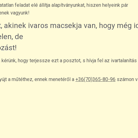
lan feladat elé állítja alapítványunkat, hiszen helyeink pár
lenek vagyunk!
 akinek ivaros macsekja van, hogy még 
elen, de
zást!
rünk, hogy terjessze ezt a posztot, s hívja fel az ivartalanítás
újt a műtéthez, ennek menetéről a
+36(70)365-80-96
számon v