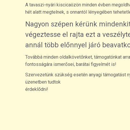
A tavaszi-nyári kiscicaözön minden évben megoldhatat
hét alatt megtelnek, s onnantól lényegében tehetet
Nagyon szépen kérünk mindenkit,
végeztesse el rajta ezt a veszélyt
annál több előnnyel járó beavatko
Továbbá minden oldalkövetőnket, támogatónkat arra ké
fontosságára ismerősei, barátai figyelmét is!
Szervezetünk szükség esetén anyagi támogatást ny
üzenetben tudtok
érdeklődni!