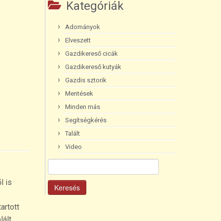
Kategóriák
Adományok
Elveszett
Gazdikereső cicák
Gazdikereső kutyák
Gazdis sztorik
Mentések
Minden más
Segítségkérés
Talált
Video
Keresés:
l is
artott
lált