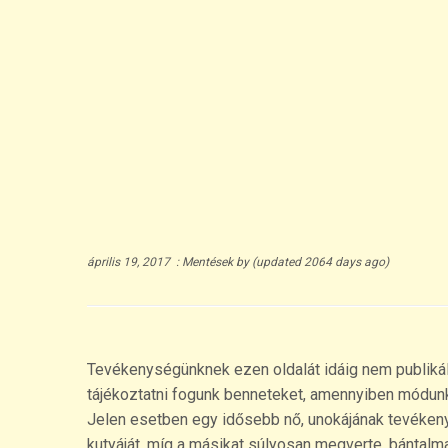
április 19, 2017
:
Mentések
by
(updated 2064 days ago)
Tevékenységünknek ezen oldalát idáig nem publikál
tájékoztatni fogunk benneteket, amennyiben módun
Jelen esetben egy idősebb nő, unokájának tevékeny
kutyáját, míg a másikat súlyosan megverte, bántalmaz