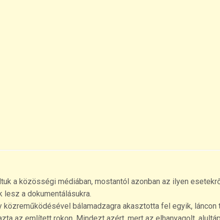
tuk a közösségi médiában, mostantól azonban az ilyen esetekrő
k lesz a dokumentálásukra.
 közreműködésével bálamadzagra akasztotta fel egyik, láncon t
ta az említett rokon. Mindezt azért, mert az elhanyagolt, alultáp