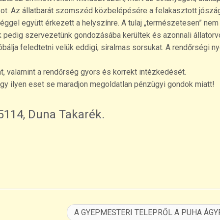
kot. Az állatbarát szomszéd közbelépésére a felakasztott jószá
séggel együtt érkezett a helyszínre. A tulaj „természetesen” nem
yák pedig szervezetünk gondozásába kerültek és azonnali állatorv
óbálja feledtetni velük eddigi, siralmas sorsukat. A rendőrségi 
, valamint a rendőrség gyors és korrekt intézkedését.
egy ilyen eset se maradjon megoldatlan pénzügyi gondok miatt!
114, Duna Takarék.
A GYEPMESTERI TELEPRŐL A PUHA ÁGY