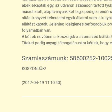
ebek elkaptak egy, az udvaron szabadon tartott tyú
maradhatott, alapítványunk két tagja pedig a rendőr
oltási könyvet felmutatni egyik állatról sem, a kut
ellátást kaptak. Jelenleg ideiglenes befogadójuk pr
folyamatban van.
A két eb nevében is köszönjük a szomszéd kiállását
Titeket pedig anyagi támogatásunkra kérünk, hogy 
Számlaszámunk: 58600252-10025
KÖSZÖNJÜK!
(2017-04-19 11:10:40)