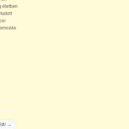
g életben
 tudott
osi
nyomozás
RA!
→