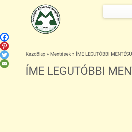
Keresés:
Skip
to
content
Kezdőlap
»
Mentések
»
ÍME LEGUTÓBBI MENTÉSÜ
ÍME LEGUTÓBBI ME