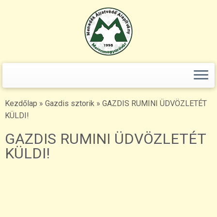
Keresés:
Skip
to
content
Kezdőlap
»
Gazdis sztorik
»
GAZDIS RUMINI ÜDVÖZLETÉT
KÜLDI!
GAZDIS RUMINI ÜDVÖZLETÉT
KÜLDI!