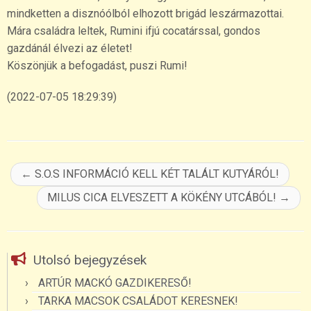
mindketten a disznóólból elhozott brigád leszármazottai.
Mára családra leltek, Rumini ifjú cocatárssal, gondos
gazdánál élvezi az életet!
Köszönjük a befogadást, puszi Rumi!
(2022-07-05 18:29:39)
←
S.O.S INFORMÁCIÓ KELL KÉT TALÁLT KUTYÁRÓL!
MILUS CICA ELVESZETT A KÖKÉNY UTCÁBÓL!
→
Utolsó bejegyzések
ARTÚR MACKÓ GAZDIKERESŐ!
TARKA MACSOK CSALÁDOT KERESNEK!