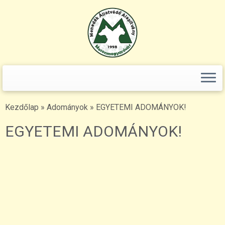
Keresés:
Skip
to
content
Kezdőlap
»
Adományok
»
EGYETEMI ADOMÁNYOK!
EGYETEMI ADOMÁNYOK!