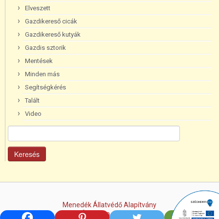
Elveszett
Gazdikereső cicák
Gazdikereső kutyák
Gazdis sztorik
Mentések
Minden más
Segítségkérés
Talált
Video
Keresés:
Menedék Állatvédő Alapítvány
+36/70-365-8096