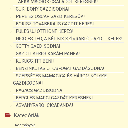
TARKA MACSOK CSALÁDOT KERESNEK!
CUKI BONY GAZDISODNA!
PEPE ÉS OSCAR GAZDIKERESŐK!
BORISZ TOVÁBBRA IS GAZDIT KERES!
FÜLES ÚJ OTTHONT KERES!
NICO ÉS TEO, A KÉT KIS SZÍVRABLÓ GAZDIT KERES!
GOTTY GAZDISODNA!
GAZDIT KERES KARÁM PANKA!
KUKUCS, ITT BENI!
BENZINKUTAS ÖTÖSFOGAT GAZDÁSODNA!
SZÉPSÉGES MAMACICA ÉS HÁROM KÖLYKE
GAZDISODNA!
RAGACS GAZDISODNA!
BERCI ÉS MARCI GAZDÁT KERESNEK!
ÁSVÁNYRÁRÓI CICABANDA!
Kategóriák
Adományok