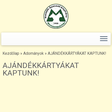
Keresés:
Skip
to
content
Kezdőlap
»
Adományok
»
AJÁNDÉKKÁRTYÁKAT KAPTUNK!
AJÁNDÉKKÁRTYÁKAT
KAPTUNK!