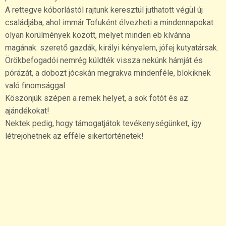
A rettegve kóborlástól rajtunk keresztül juthatott végül új
családjába, ahol immár Tofuként élvezheti a mindennapokat
olyan körülmények között, melyet minden eb kívánna
magának: szerető gazdák, királyi kényelem, jófej kutyatársak.
Örökbefogadói nemrég küldték vissza nekünk hámját és
pórázát, a dobozt jócskán megrakva mindenféle, blökiknek
való finomsággal.
Köszönjük szépen a remek helyet, a sok fotót és az
ajándékokat!
Nektek pedig, hogy támogatjátok tevékenységünket, így
létrejöhetnek az efféle sikertörténetek!