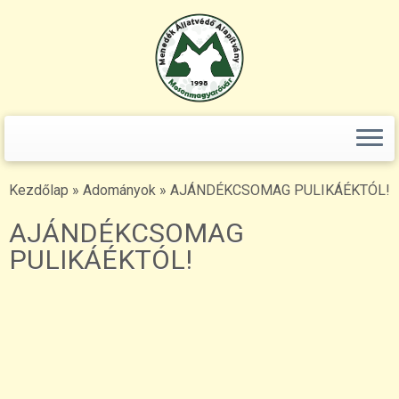
Keresés:
Skip
to
content
Kezdőlap
»
Adományok
»
AJÁNDÉKCSOMAG PULIKÁÉKTÓL!
AJÁNDÉKCSOMAG
PULIKÁÉKTÓL!