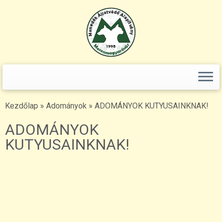
Keresés:
Skip
to
content
Kezdőlap
»
Adományok
»
ADOMÁNYOK KUTYUSAINKNAK!
ADOMÁNYOK
KUTYUSAINKNAK!