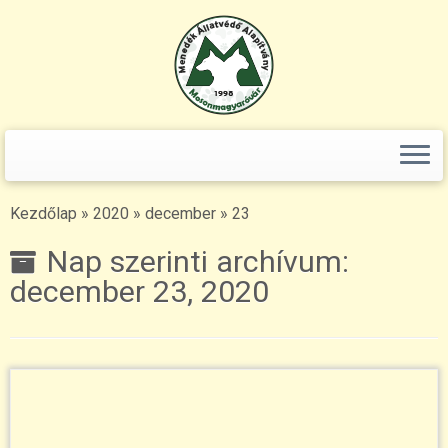
Keresés:
Skip
to
content
Kezdőlap
»
2020
»
december
»
23
Nap szerinti archívum:
december 23, 2020