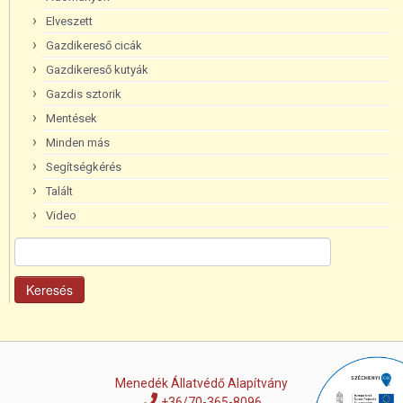
Elveszett
Gazdikereső cicák
Gazdikereső kutyák
Gazdis sztorik
Mentések
Minden más
Segítségkérés
Talált
Video
Keresés:
Menedék Állatvédő Alapítvány
+36/70-365-8096