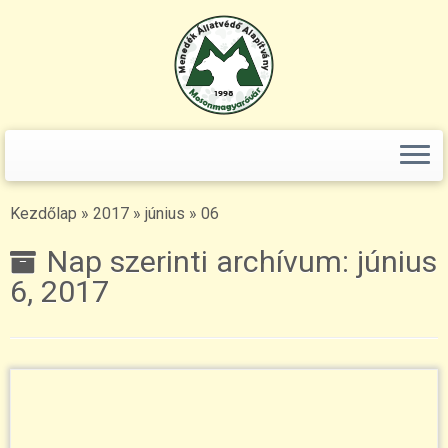
Keresés:
Skip
to
content
Kezdőlap
»
2017
»
június
»
06
Nap szerinti archívum:
június
6, 2017