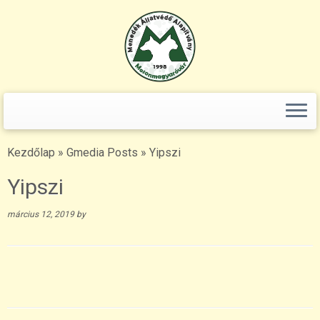
Keresés:
Skip
to
content
Kezdőlap
»
Gmedia Posts
»
Yipszi
Yipszi
március 12, 2019
by