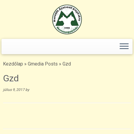
Keresés:
Skip
to
content
Kezdőlap
»
Gmedia Posts
»
Gzd
Gzd
július 9, 2017
by