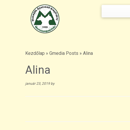
Keresés:
Skip
to
content
Kezdőlap
»
Gmedia Posts
»
Alina
Alina
január 23, 2019
by