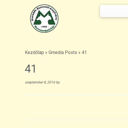
Keresés:
Skip
to
content
Kezdőlap
»
Gmedia Posts
»
41
41
szeptember 8, 2016
by