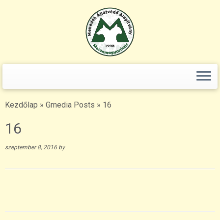
Keresés:
Skip
to
content
Kezdőlap
»
Gmedia Posts
»
16
16
szeptember 8, 2016
by